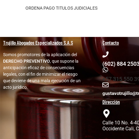
ORDENA PAGO TITULOS JUDICIALES
Trujillo Abogados Especializados S.A.S
Contacto
Somos promotores de la aplicación del
DERECHO PREVENTIVO
, que supone la
(602) 884 250
anticipación eficaz de consecuencias
legales, con el fin de minimizar el riesgo
+57 315 550 3
que deviene de una mala ejecución de un
acto jurídico.
gustavotrujillo@t
Dirección
Calle 10 No. 4-40
Occidente Cali, 