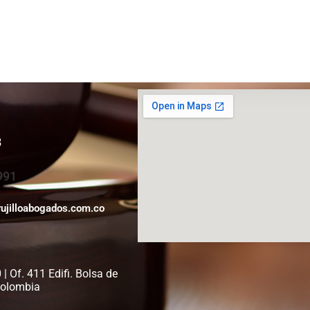
3
991
rujilloabogados.com.co
 | Of. 411 Edifi. Bolsa de
Colombia