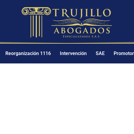
Reorganización 1116
Intervención
SAE
Promotorí