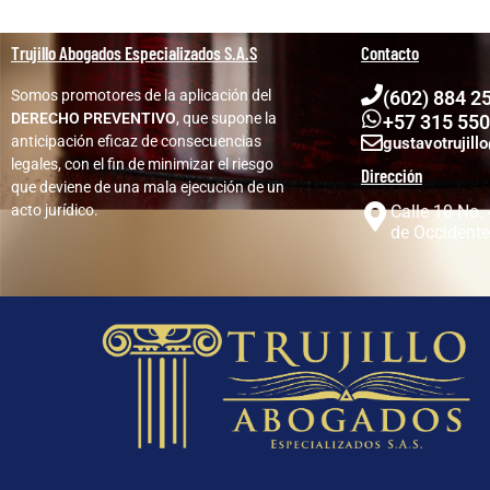
Trujillo Abogados Especializados S.A.S
Contacto
Somos promotores de la aplicación del
(602) 884 2
DERECHO PREVENTIVO
, que supone la
+57 315 550
anticipación eficaz de consecuencias
gustavotrujill
legales, con el fin de minimizar el riesgo
Dirección
que deviene de una mala ejecución de un
acto jurídico.
Calle 10 No. 
de Occidente