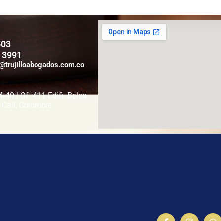
503
 3991
o@trujilloabogados.com.co
4-40 | Of. 411 Edifi. Bolsa
 Cali, Colombia